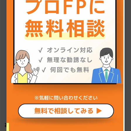
務部 General Manager
個人情報苦情及び相談窓口
ココザス株式会社 苦情相談窓口
メール：info@cocozas.jp
ココザス株式会社
上記にご同意のうえ、お問い合わせ下さい。
〒105-0003 東京都港区西新橋2-39-3 WAW SVAX西
新橋ビル 3F
TEL 03-6435-4032
トップ
ココザスの強み
事業紹介
資産形成事業