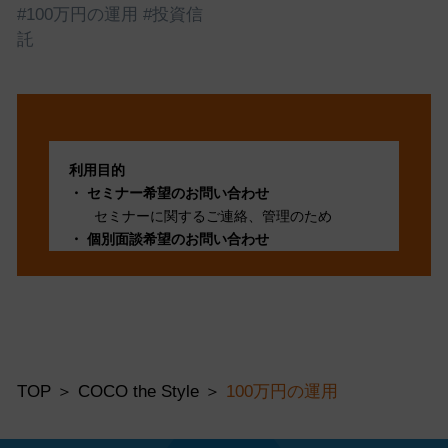
コツを紹介
#100万円の運用
#投資信
託
利用目的
セミナー希望のお問い合わせ
セミナーに関するご連絡、管理のため
個別面談希望のお問い合わせ
個別面談に関するご連絡、管理のため
採用面談希望のお問い合わせ
採用面談に関するご連絡、管理のため
その他お問い合わせ
問い合わせ頂いた事項に適切に対応し管理す
るため
TOP
COCO the Style
100万円の運用
第三者提供
法令に基づく場合を除いて、ご本人様の同意
なく当個人情報を第三者に提供することは あ