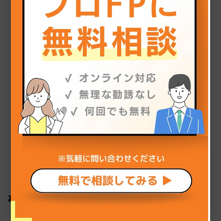
個人情報苦情及び相談窓口
ココザス株式会社 苦情相談窓口
メール：info@cocozas.jp
ココザス株式会社
上記にご同意のうえ、お問い合わせ下さい。
〒105-0003 東京都港区西新橋2-39-3 WAW SVAX西
新橋ビル 3F
TEL 03-6435-4032
トップ
ココザスの強み
事業紹介
資産形成事業