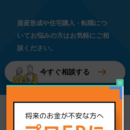
りません。
委託
当個人情報の取扱いを委託することがありま
資産形成や住宅購入・転職につ
すが、委託にあたっては、委託先における 個
人情報の安全管理が図られるよう、委託先に
いてお悩みの方はお気軽にご相
対する必要かつ適切な監督を行います。
開示等のお求め
談ください。
当個人情報の利用目的の通知、開示、内容の
訂正・追加または削除、利用の停止・消去お
よび第三者への提供の停止（「開示等」とい
今すぐ相談する
います。）を受け付けております。 開示等の
求めは、以下の「個人情報苦情及び相談窓
口」で受け付けます。
個人情報をご入力するにあたっての注意事項
必要事項が記載されていない場合、最適なご
回答ができない場合があります。
個人情報保護管理者
ココザス株式会社 個人情報保護管理者 総
務部 General Manager