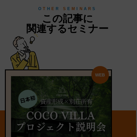
O
T
H
E
R
S
E
M
I
N
A
R
S
この記事に
関連するセミナー
WEB