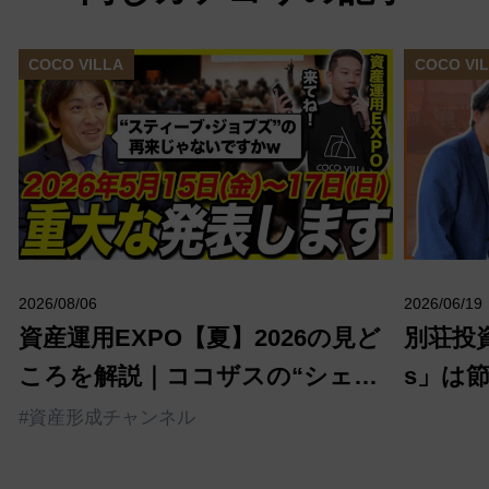
COCO VILLA
COCO VI
2026/08/06
2026/06/19
資産運用EXPO【夏】2026の見ど
別荘投資「
ころを解説｜ココザスの“シェア
s」は
別荘投資”セミナーに注目！
士のヒ
#資産形成チャンネル