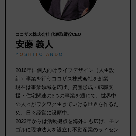
ココザス株式会社 代表取締役CEO
安藤 義人
Y
O
S
H
I
T
O
A
N
D
O
2016年に個人向けライフデザイン（人生設
計）事業を行うココザス株式会社を創業。
現在は事業領域を広げ、資産形成・転職支
援・住宅関連の3つの事業を通じて、世界中
の人々がワクワク生きていける世界を作るた
め、日々経営に没頭中。
2022年からは活動拠点を海外にも広げ、モン
ゴルに現地法人を設立し不動産業のライセン