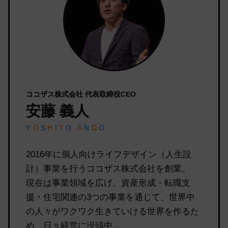
ココザス株式会社 代表取締役CEO
安藤 義人
Y
O
S
H
I
T
O
A
N
D
O
2016年に個人向けライフデザイン（人生設
計）事業を行うココザス株式会社を創業。
現在は事業領域を広げ、資産形成・転職支
援・住宅関連の3つの事業を通じて、世界中
の人々がワクワク生きていける世界を作るた
め、日々経営に没頭中。