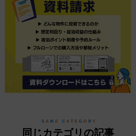
S
A
M
E
C
A
T
E
G
O
R
Y
同じカテゴリの記事