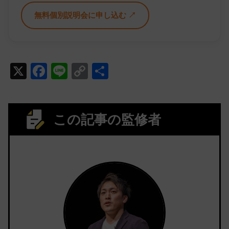
無料個別説明会に申し込む ↗
X
F
Li
C
共
a
n
o
有
c
e
p
e
y
この記事の監修者
b
Li
o
n
o
k
k