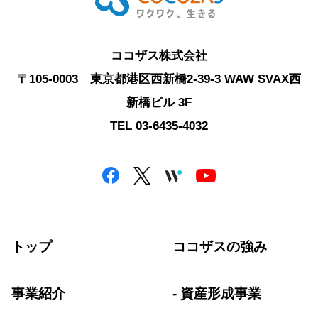
注意事項
必要事項が記載されていない場合、
最適なご回答ができない場合があり
ココザス株式会社
ます。
〒105-0003 東京都港区西新橋2-39-3 WAW SVAX西
新橋ビル 3F
個人情報保護管理者
TEL 03-6435-4032
ココザス株式会社 個人情報保護管
理者 総務部 General Manager
個人情報苦情及び相談窓口
ココザス株式会社 苦情相談窓口
トップ
ココザスの強み
メール：info@cocozas.jp
上記にご同意のうえ、お問い合わせ
事業紹介
資産形成事業
下さい。