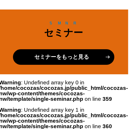
め
○ その他お問い合わせ
S
E
M
I
N
A
R
問い合わせ頂いた事項に適切に対応
セミナー
し管理するため
第三者提供
セミナーをもっと見る
法令に基づく場合を除いて、ご本人
様の同意なく当個人情報を第三者に
Warning
: Undefined array key 0 in
提供することは ありません。
/home/cocozas/cocozas.jp/public_html/cocozas-
nw/wp-content/themes/cocozas-
nw/template/single-seminar.php
on line
359
委託
Warning
: Undefined array key 1 in
当個人情報の取扱いを委託すること
/home/cocozas/cocozas.jp/public_html/cocozas-
がありますが、委託にあたっては、
nw/wp-content/themes/cocozas-
nw/template/single-seminar.php
on line
360