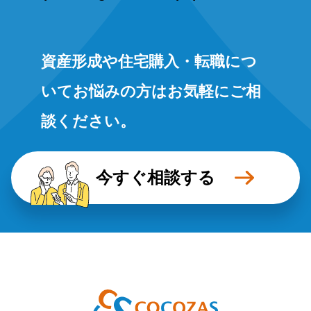
委託先における 個人情報の安全管
理が図られるよう、委託先に対する
必要かつ適切な監督を行います。
資産形成や住宅購入・転職につ
いてお悩みの方はお気軽にご相
開示等のお求め
当個人情報の利用目的の通知、開
談ください。
示、内容の訂正・追加または削除、
利用の停止・消去および第三者への
今すぐ相談する
提供の停止（「開示等」といいま
す。）を受け付けております。 開
示等の求めは、以下の「個人情報苦
情及び相談窓口」で受け付けます。
個人情報をご入力するにあたっての