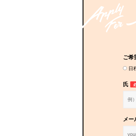
ご希
日
氏
メー