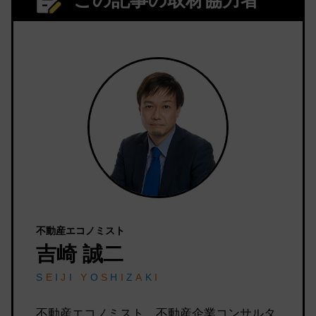
不動産エコノミスト
吉崎 誠二
S
E
I
J
I
Y
O
S
H
I
Z
A
K
I
不動産エコノミスト、不動産企業コンサルタ