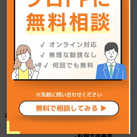
ココザス株式会社 苦情相談窓口
メール：info@cocozas.jp
ココザス株式会社
上記にご同意のうえ、お問い合わせ下さい。
〒105-0003 東京都港区西新橋2-39-3 WAW SVAX西
新橋ビル 3F
TEL 03-6435-4032
トップ
ココザスの強み
事業紹介
資産形成事業
転職支援事業