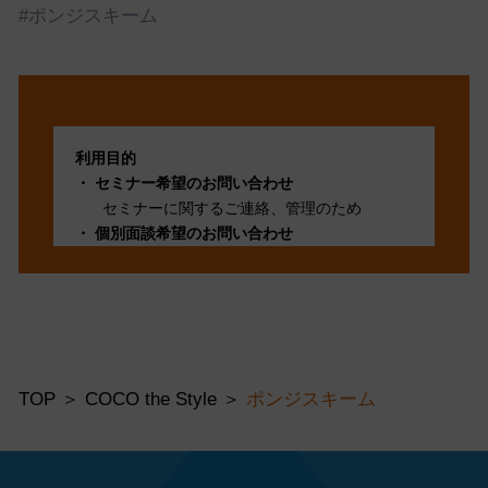
から何を学べるか
#ポンジスキーム
利用目的
セミナー希望のお問い合わせ
セミナーに関するご連絡、管理のため
個別面談希望のお問い合わせ
個別面談に関するご連絡、管理のため
採用面談希望のお問い合わせ
採用面談に関するご連絡、管理のため
その他お問い合わせ
問い合わせ頂いた事項に適切に対応し管理す
るため
TOP
COCO the Style
ポンジスキーム
第三者提供
法令に基づく場合を除いて、ご本人様の同意
なく当個人情報を第三者に提供することは あ
りません。