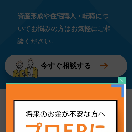
委託
当個人情報の取扱いを委託することがありま
資産形成や住宅購入・転職につ
すが、委託にあたっては、委託先における 個
人情報の安全管理が図られるよう、委託先に
いてお悩みの方はお気軽にご相
対する必要かつ適切な監督を行います。
開示等のお求め
談ください。
当個人情報の利用目的の通知、開示、内容の
訂正・追加または削除、利用の停止・消去お
よび第三者への提供の停止（「開示等」とい
今すぐ相談する
います。）を受け付けております。 開示等の
求めは、以下の「個人情報苦情及び相談窓
口」で受け付けます。
個人情報をご入力するにあたっての注意事項
必要事項が記載されていない場合、最適なご
回答ができない場合があります。
個人情報保護管理者
ココザス株式会社 個人情報保護管理者 総
務部 General Manager
個人情報苦情及び相談窓口