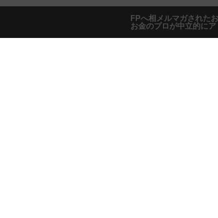
FPへ相メルマガされた
お金のプロが中立的にア
TOP
COCO the Style
株
資産形成や