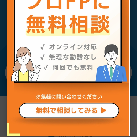
りません。
委託
当個人情報の取扱いを委託することがありま
資産形成や住宅購入・転職につ
すが、委託にあたっては、委託先における 個
人情報の安全管理が図られるよう、委託先に
いてお悩みの方はお気軽にご相
対する必要かつ適切な監督を行います。
開示等のお求め
談ください。
当個人情報の利用目的の通知、開示、内容の
訂正・追加または削除、利用の停止・消去お
よび第三者への提供の停止（「開示等」とい
今すぐ相談する
います。）を受け付けております。 開示等の
求めは、以下の「個人情報苦情及び相談窓
口」で受け付けます。
個人情報をご入力するにあたっての注意事項
必要事項が記載されていない場合、最適なご
回答ができない場合があります。
個人情報保護管理者
ココザス株式会社 個人情報保護管理者 総
務部 General Manager
個人情報苦情及び相談窓口