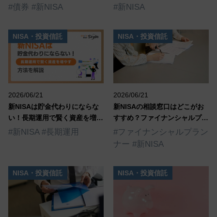
散の重要性を解説
詳しく解説
#債券
#新NISA
#新NISA
NISA・投資信託
NISA・投資信託
2026/06/21
2026/06/21
新NISAは貯金代わりにならな
新NISAの相談窓口はどこがお
い！長期運用で賢く資産を増や
すすめ？ファイナンシャルプラ
す方法を解説
ンナーに相談するメリットは？
#新NISA
#長期運用
#ファイナンシャルプラン
ナー
#新NISA
NISA・投資信託
NISA・投資信託