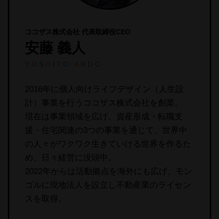
ココザス株式会社 代表取締役CEO
安藤 義人
Y
O
S
H
I
T
O
A
N
D
O
2016年に個人向けライフデザイン（人生設
計）事業を行うココザス株式会社を創業。
現在は事業領域を広げ、資産形成・転職支
援・住宅関連の3つの事業を通じて、世界中
の人々がワクワク生きていける世界を作るた
め、日々経営に没頭中。
2022年からは活動拠点を海外にも広げ、モン
ゴルに現地法人を設立し不動産業のライセン
スを取得。