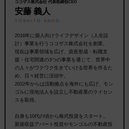
ココザス株式会社 代表取締役CEO
安藤 義人
Y
O
S
H
I
T
O
A
N
D
O
2016年に個人向けライフデザイン（人生設
計）事業を行うココザス株式会社を創業。
現在は事業領域を広げ、資産形成・転職支
援・住宅関連の3つの事業を通じて、世界中
の人々がワクワク生きていける世界を作るた
め、日々経営に没頭中。
2022年からは活動拠点を海外にも広げ、モン
ゴルに現地法人を設立し不動産業のライセン
スを取得。
自身も10代の頃から株式投資をスタート。
新築収益アパート投資やモンゴルの不動産投