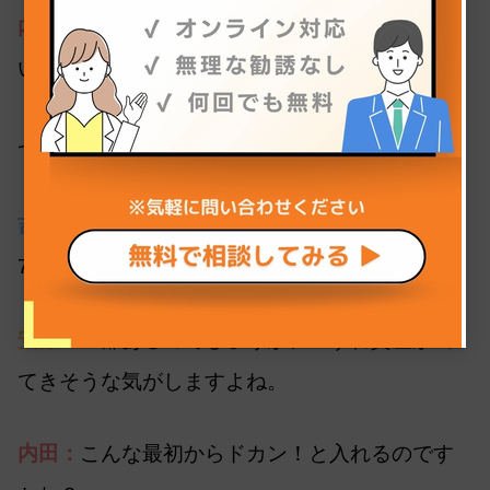
内田：
私も今日それが気になって記者さんに聞
いてみたのです。
「そんなにじゃないんじゃないの？」と言われ
て…
吉崎：
1,000円しないくらいなのでしょうか？
700〜800円くらい…？
安藤：
一部あるのでしょうが、いずれ資産が出
てきそうな気がしますよね。
内田：
こんな最初からドカン！と入れるのです