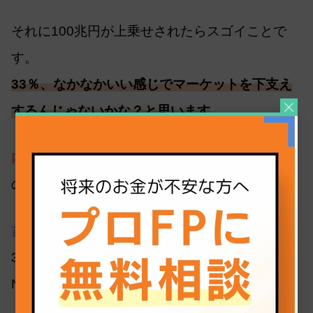
それに100兆円が上乗せされたらスゴイことで
す。
33％、なかなかいい感じでマーケットを下支え
するんじゃないかな？と思います
。
内田：
日本株は年初から結構上がっていますも
のね。
吉崎：
ここ数千円で上がったり…
3,000円ぐらい上がったことは、どれぐらい新
NISAへの効果があったのでしょうかね？