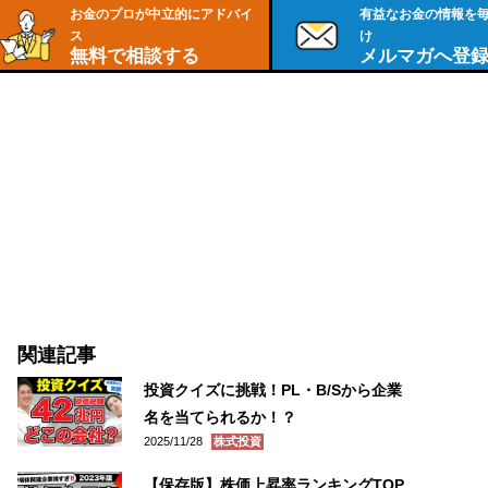
お金のプロが中立的にアドバイ
有益なお金の情報を
ス
け
無料で相談する
メルマガへ登
関連記事
投資クイズに挑戦！PL・B/Sから企業
名を当てられるか！？
2025/11/28
株式投資
【保存版】株価上昇率ランキングTOP