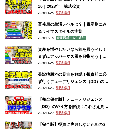
10｜2023年｜株式投資
2025/11/28
株式投資
富裕層の生活レベルは？｜資産別にみ
るライフスタイルの実態
2025/12/16
資産形成・人生設計
資産を増やしたいなら株を買うべし！
まずはアッパーマス層を目指そう｜世
2025/11/28
株式投資
帯別の金融資産を計算してみた
登記簿謄本の見方を解説！投資前に必
ず行うデューデリジェンス（DD）のや
2025/11/26
株式投資
り方！
【完全保存版】デューデリジェンス
（DD）のやり方を解説！これさえ見れ
2025/11/22
株式投資
ば間違いなし！
【完全版】投資に失敗しないための5