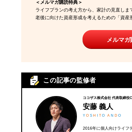
＜メルマガ購読特典＞
ライフプランの考え方から、家計の見直しま
老後に向けた資産形成を考えるための「資産
メルマガ
この記事の監修者
ココザス株式会社 代表取締役C
安藤 義人
Y
O
S
H
I
T
O
A
N
D
O
2016年に個人向けライ