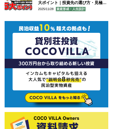
大ポイント｜投資先の選び方・見極め
2025/11/28
資産形成・人生設計
方