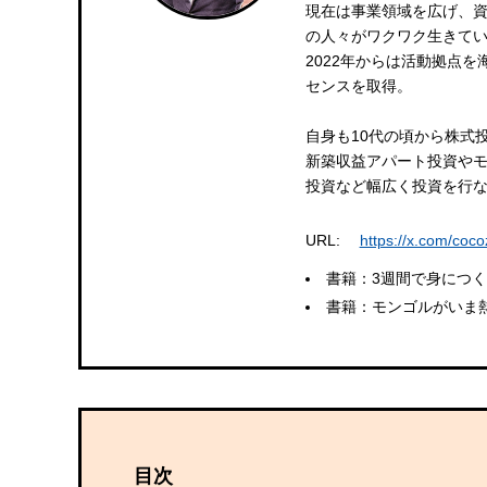
現在は事業領域を広げ、資
の人々がワクワク生きて
2022年からは活動拠点
センスを取得。
自身も10代の頃から株式
新築収益アパート投資や
投資など幅広く投資を行
URL:
https://x.com/coc
書籍：3週間で身につく
書籍：モンゴルがいま熱
目次