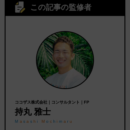
この記事の監修者
ココザス株式会社｜コンサルタント｜FP
持丸 雅士
M
a
s
a
s
h
i
M
o
c
h
i
m
a
r
u