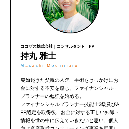
ココザス株式会社｜コンサルタント｜FP
持丸 雅士
M
a
s
a
s
h
i
M
o
c
h
i
m
a
r
u
突如起きた父親の入院・手術をきっかけにお
金に対する不安を感じ、ファイナンシャル・
プランナーの勉強を始める。
ファイナンシャルプランナー技能士2級及びA
FP認定を取得後、お金に対する正しい知識・
情報を世の中に伝えていきたいと思い、個人
向け資産形成コンサルティング事業を展開し