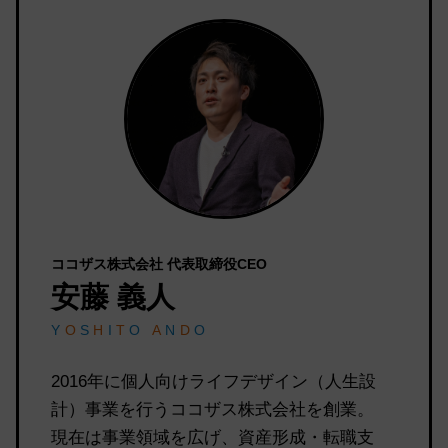
ココザス株式会社 代表取締役CEO
安藤 義人
Y
O
S
H
I
T
O
A
N
D
O
2016年に個人向けライフデザイン（人生設
計）事業を行うココザス株式会社を創業。
現在は事業領域を広げ、資産形成・転職支