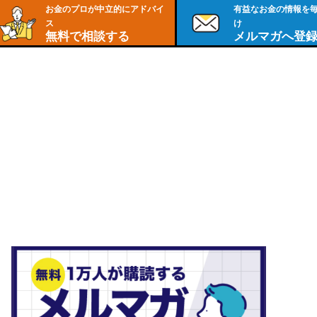
お金のプロが中立的にアドバイ
有益なお金の情報を
ス
け
無料で相談する
メルマガへ登