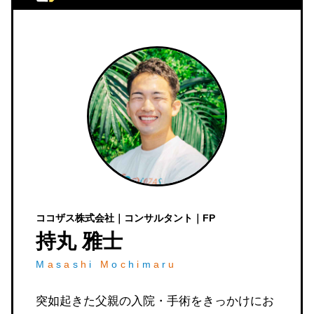
ココザス株式会社｜コンサルタント｜FP
持丸 雅士
M
a
s
a
s
h
i
M
o
c
h
i
m
a
r
u
突如起きた父親の入院・手術をきっかけにお