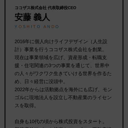
ココザス株式会社 代表取締役CEO
安藤 義人
Y
O
S
H
I
T
O
A
N
D
O
2016年に個人向けライフデザイン（人生設
計）事業を行うココザス株式会社を創業。
現在は事業領域を広げ、資産形成・転職支
援・住宅関連の3つの事業を通じて、世界中
の人々がワクワク生きていける世界を作るた
め、日々経営に没頭中。
2022年からは活動拠点を海外にも広げ、モン
ゴルに現地法人を設立し不動産業のライセン
スを取得。
自身も10代の頃から株式投資をスタート。