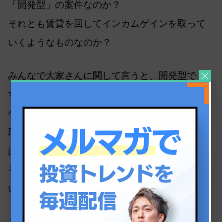
「開発型」の案件なのか？
それとも賃貸を回してインカムゲインを取って
いくようなものなのか？
みんなで大家さんに関して言うと、開発型で
す。
ゲートウェイ成田がうまく開発できて土地の値
段が上がったらキャピタルゲインが取れるので
は？と。
その想定から毎年のインカムを彼らは約束して
いるというモデルです。
これにはリスクがあります。