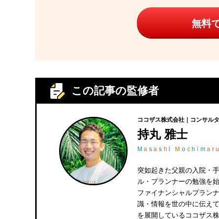
無料
この記事の監修者
ココザス株式会社｜コンサルタ
持丸 雅士
M
a
s
a
s
h
i
M
o
c
h
i
m
a
r
突如起きた父親の入院・
ル・プランナーの勉強を
ファイナンシャルプランナ
識・情報を世の中に伝え
を展開しているココザス