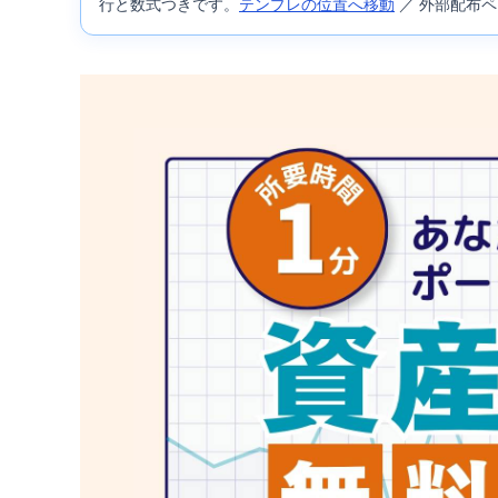
行と数式つきです。
テンプレの位置へ移動
／ 外部配布