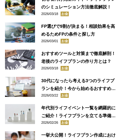
のシミュレーション方法徹底解説！
2026/03/18
お金
FP選びで9割が決まる！相談効果を高
めるためFPの条件と探し方
2026/03/01
お金
おすすめツールと対策まで徹底解剖！
老後のライフプランの作り方とは？
2026/03/18
お金
30代になったら考える3つのライフプ
ランを紹介！今から始めるおすすめな
2026/03/22
お金
資産形成方法を紹介！
年代別ライフイベント一覧を網羅的に
ご紹介！ライフプランを立てる準備を
2026/02/26
お金
しよう
一挙大公開！ライフプラン作成におけ