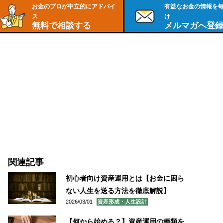
お金のプロが中立的にアドバイ
有益なお金の情報を
ス
け
無料で相談する
メルマガへ登
関連記事
初心者向け資産運用とは【お金に困ら
ない人生を送る方法を徹底解説】
2026/03/01
資産形成・人生設計
【何から始める？】資産運用の種類を