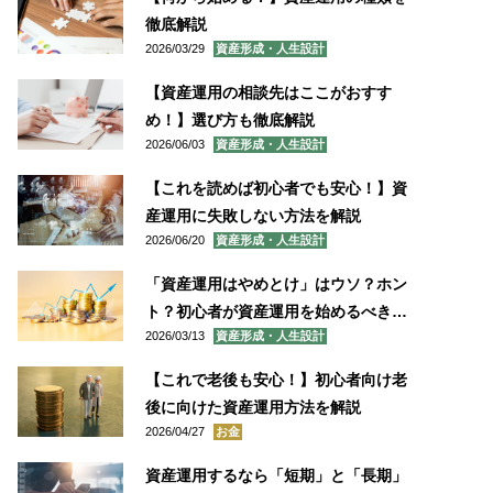
徹底解説
2026/03/29
資産形成・人生設計
【資産運用の相談先はここがおすす
め！】選び方も徹底解説
2026/06/03
資産形成・人生設計
【これを読めば初心者でも安心！】資
産運用に失敗しない方法を解説
2026/06/20
資産形成・人生設計
「資産運用はやめとけ」はウソ？ホン
ト？初心者が資産運用を始めるべき理
2026/03/13
資産形成・人生設計
由やコツを徹底解説
【これで老後も安心！】初心者向け老
後に向けた資産運用方法を解説
2026/04/27
お金
資産運用するなら「短期」と「長期」