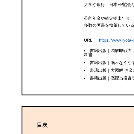
大学や銀行、日本FP協会
公的年金や確定拠出年金、
多数の著書を執筆してい
URL:
https://www.ryota-i
書籍出版｜図解即戦力
科書
書籍出版｜眠れなくなる
書籍出版｜大図解 お
書籍出版｜高配当投資
目次