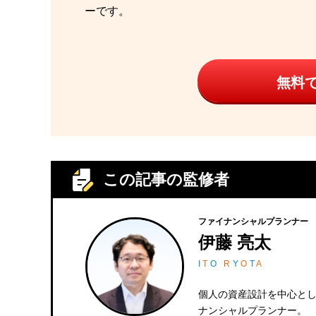
ーです。
無料
この記事の監修者
ファイナンシャルプランナー
伊藤 亮太
I
T
O
R
Y
O
T
A
個人の資産設計を中心と
ナンシャルプランナー。