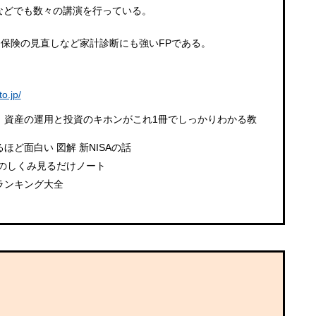
などでも数々の講演を行っている。
保険の見直しなど家計診断にも強いFPである。
る
to.jp/
 資産の運用と投資のキホンがこれ1冊でしっかりわかる教
ほど面白い 図解 新NISAの話
金のしくみ見るだけノート
ランキング大全