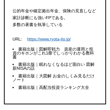
公的年金や確定拠出年金、保険の見直しなど
家計診断にも強いFPである。
多数の著書を執筆している
URL:
https://www.ryota-ito.jp/
書籍出版｜図解即戦力 資産の運用と投
資のキホンがこれ1冊でしっかりわかる教科
書
書籍出版｜眠れなくなるほど面白い 図解
新NISAの話
書籍出版｜大図解 お金のしくみ見るだけ
ノート
書籍出版｜高配当投資ランキング大全