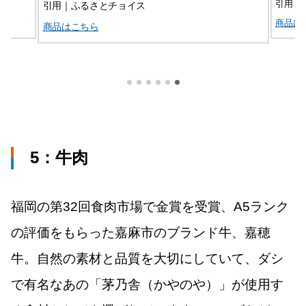
引用｜
引用｜ふるさとチョイス
商品は
商品はこちら
5：
牛肉
福岡の第32回食肉市場で金賞を受賞、A5ランク
の評価をもらった嘉麻市のブランド牛、嘉穂
牛。自然の素材と品質を大切にしていて、ダシ
で有名なあの「茅乃舎（かやのや）」が使用す