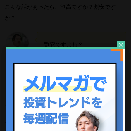
こんな話があったら、割高ですか？割安です
か？
割安ですよね？
細川
ものすごく良い買い物なんで
すよ。
安藤
1,000億円を支払って、その会社をその瞬間解散