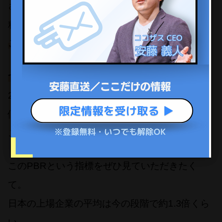
させれば2,000億円になっているわけですから。
精算した瞬間に1,000億円が儲かったと。
これはPBR 0.5倍という状態なんですね
。
つまり1倍がトントン
。
2倍というのは1,000億円の純資産に対して、株
価が2,000億円になっていますと。
この方が要は割高なんですよ。
このPBRという指標をぜひ見ていただきたく
て。
日本の上場企業の平均は今の段階で約1.3倍くら