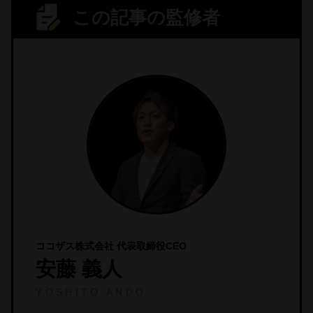
この記事の監修者
ココザス株式会社 代表取締役CEO
安藤 義人
Y
O
S
H
I
T
O
A
N
D
O