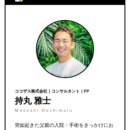
ココザス株式会社｜コンサルタント｜FP
持丸 雅士
M
a
s
a
s
h
i
M
o
c
h
i
m
a
r
u
突如起きた父親の入院・手術をきっかけにお