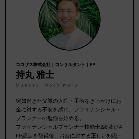
ココザス株式会社｜コンサルタント｜FP
持丸 雅士
M
a
s
a
s
h
i
M
o
c
h
i
m
a
r
u
突如起きた父親の入院・手術をきっかけにお
金に対する不安を感じ、ファイナンシャル・
プランナーの勉強を始める。
ファイナンシャルプランナー技能士2級及びA
FP認定を取得後、お金に対する正しい知識・