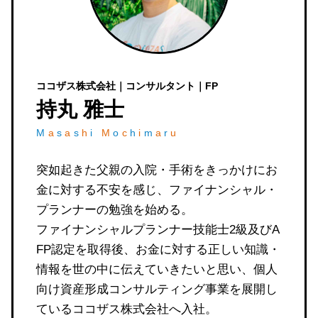
ココザス株式会社｜コンサルタント｜FP
持丸 雅士
M
a
s
a
s
h
i
M
o
c
h
i
m
a
r
u
突如起きた父親の入院・手術をきっかけにお
金に対する不安を感じ、ファイナンシャル・
プランナーの勉強を始める。
ファイナンシャルプランナー技能士2級及びA
FP認定を取得後、お金に対する正しい知識・
情報を世の中に伝えていきたいと思い、個人
向け資産形成コンサルティング事業を展開し
ているココザス株式会社へ入社。