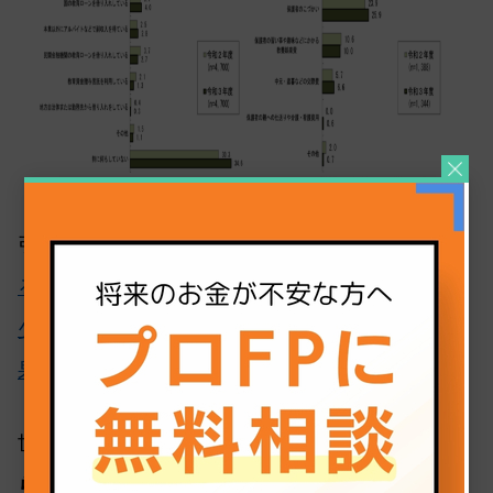
引用｜日本政策金融公庫「
子供1人当たりにかけ
る教育費用（高校入学から大学卒業まで）は減
少〜令和3年度「教育費負担の実態調査結
果」〜
」
世間の子育て世帯は、
旅行や外食を節約しなが
らやりくり
していることがわかります。