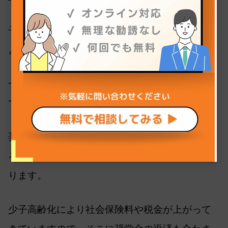
子供もアルバイトを行い、家計に貢献している
ようです。
一方、
奨学金を借りている世帯の割合は約20％
です。
奨学金は子供が社会人になってから返済が始ま
るため、社会人1年目から借金を背負うことにな
ります。
少子高齢化により社会保険料や税金が上がって