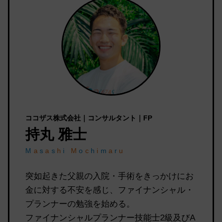
ココザス株式会社｜コンサルタント｜FP
持丸 雅士
M
a
s
a
s
h
i
M
o
c
h
i
m
a
r
u
突如起きた父親の入院・手術をきっかけにお
金に対する不安を感じ、ファイナンシャル・
プランナーの勉強を始める。
ファイナンシャルプランナー技能士2級及びA