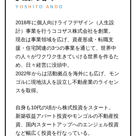
Y
O
S
H
I
T
O
A
N
D
O
2016年に個人向けライフデザイン（人生設
計）事業を行うココザス株式会社を創業。
現在は事業領域を広げ、資産形成・転職支
援・住宅関連の3つの事業を通じて、世界中
の人々がワクワク生きていける世界を作るた
め、日々経営に没頭中。
2022年からは活動拠点を海外にも広げ、モン
ゴルに現地法人を設立し不動産業のライセン
スを取得。
自身も10代の頃から株式投資をスタート。
新築収益アパート投資やモンゴルの不動産投
資、国内スタートアップへのエンジェル投資
など幅広く投資を行なっている。