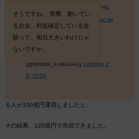
我々のような庶民でも一律30%
そうですね。 実際、動いてい
になるって書いてある…？
pic.tw
るお金、利益確定している金
安藤
itter.com/gwie1qyJJn
額って、相当大きいわけじゃ
ないですか。
— フクロウさん
(@Msowl_FUKURO)
October 2
3, 2025
我々からすると、ちょっとイメージしづらい世
界ですが、例えば、ものすごくお金を持ってい
る人が100億円運用しましたと。
その結果、120億円で売却できました。