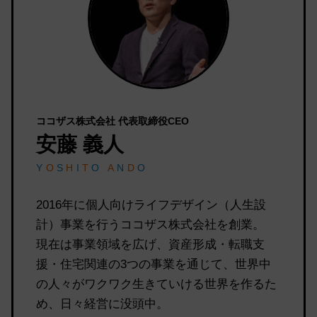
ココザス株式会社 代表取締役CEO
安藤 義人
Y
O
S
H
I
T
O
A
N
D
O
2016年に個人向けライフデザイン（人生設
計）事業を行うココザス株式会社を創業。
現在は事業領域を広げ、資産形成・転職支
援・住宅関連の3つの事業を通じて、世界中
の人々がワクワク生きていける世界を作るた
め、日々経営に没頭中。