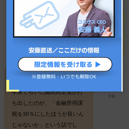
富裕層であっても、 一般の方
と税率が同じということです
細川
よね。
そうです。それで、2024年の
年末ぐらいに国民民主党が打
安藤
ち出したのが、「金融所得課
税を30％にしたほうが良いん
じゃないか」という話でし