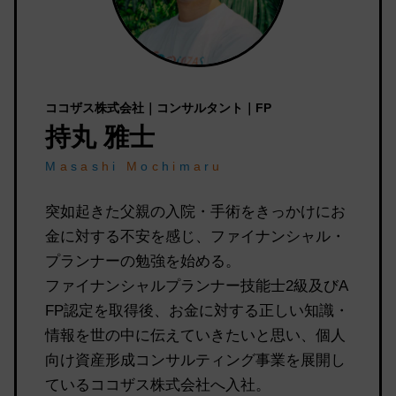
ココザス株式会社｜コンサルタント｜FP
持丸 雅士
M
a
s
a
s
h
i
M
o
c
h
i
m
a
r
u
突如起きた父親の入院・手術をきっかけにお
金に対する不安を感じ、ファイナンシャル・
プランナーの勉強を始める。
ファイナンシャルプランナー技能士2級及びA
FP認定を取得後、お金に対する正しい知識・
情報を世の中に伝えていきたいと思い、個人
向け資産形成コンサルティング事業を展開し
ているココザス株式会社へ入社。