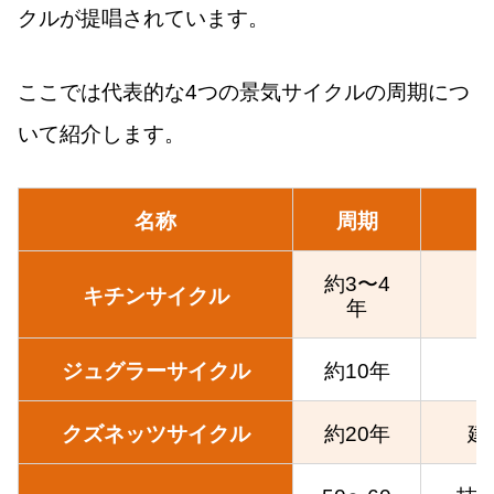
クルが提唱されています。
ここでは代表的な4つの景気サイクルの周期につ
いて紹介します。
名称
周期
約3〜4
キチンサイクル
年
ジュグラーサイクル
約10年
クズネッツサイクル
約20年
建