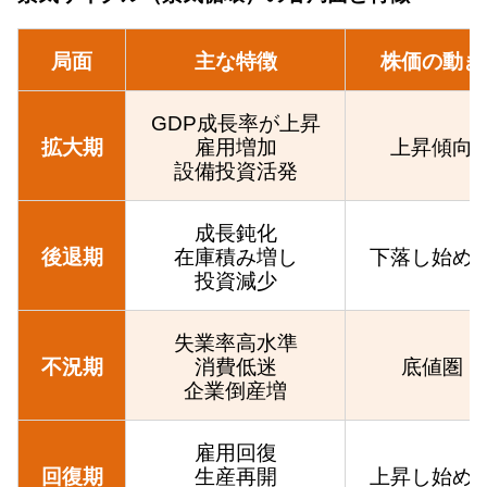
局面
主な特徴
株価の動き
GDP成長率が上昇
拡大期
雇用増加
上昇傾向
設備投資活発
成長鈍化
後退期
在庫積み増し
下落し始め
投資減少
失業率高水準
不況期
消費低迷
底値圏
企業倒産増
雇用回復
回復期
生産再開
上昇し始め