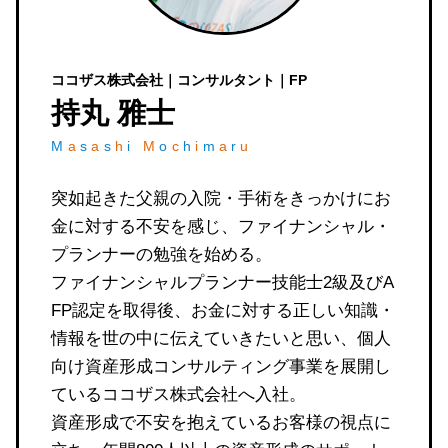
ココザス株式会社｜コンサルタント｜FP
持丸 雅士
M
a
s
a
s
h
i
M
o
c
h
i
m
a
r
u
突如起きた父親の入院・手術をきっかけにお
金に対する不安を感じ、ファイナンシャル・
プランナーの勉強を始める。
ファイナンシャルプランナー技能士2級及びA
FP認定を取得後、お金に対する正しい知識・
情報を世の中に伝えていきたいと思い、個人
向け資産形成コンサルティング事業を展開し
ているココザス株式会社へ入社。
資産形成で不安を抱えているお客様の視点に